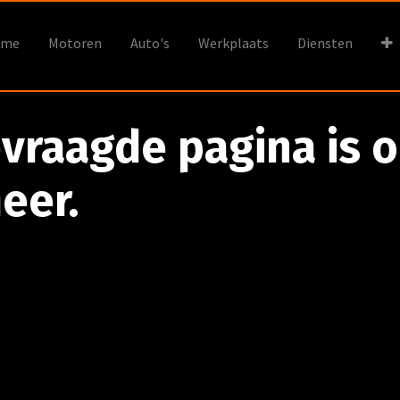
ome
Motoren
Auto's
Werkplaats
Diensten
vraagde pagina is o
eer.